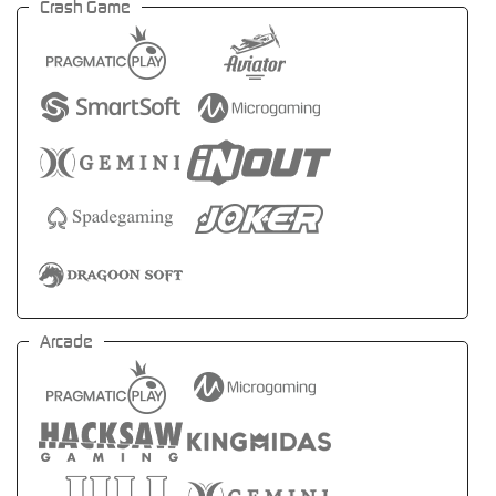
Crash Game
Arcade