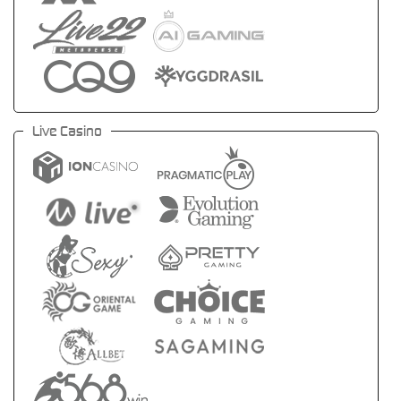
Live Casino