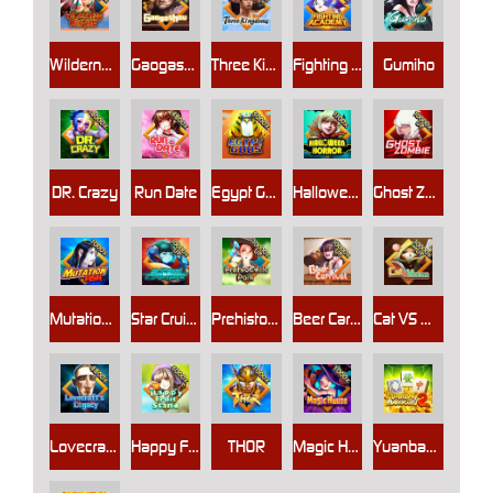
Wilderness Hunting
Gaogashou
Three Kingdoms
Fighting Academy
Gumiho
DR. Crazy
Run Date
Egypt Gods
Halloween Horror
Ghost Zombie
Mutation fish
Star Cruise
Prehistoric Park
Beer Carnival
Cat VS Mouse
Lovecraft's Legacy
Happy Fruit Stand
THOR
Magic House
Yuanbao Mahjong2