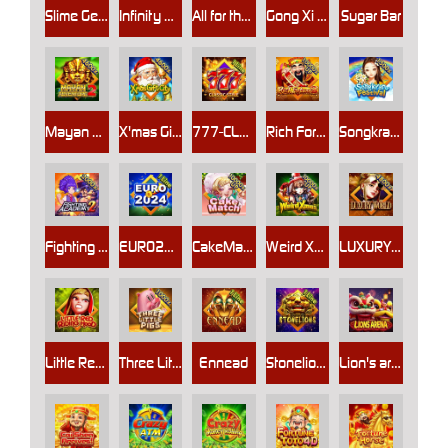
Slime Gem
Infinity Mining
All for the Winner
Gong Xi Fa Cai
Sugar Bar
Mayan Adventure2
X'mas Gift City
777-CLASSIC STYLE
Rich Fortune 2
Songkran Festival
Fighting Academy 2
EURO2024
CakeMatch
Weird Xmas
LUXURY WORLD
Little Red Riding Hood
Three Little Pigs
Ennead
Stonelions
Lion's area