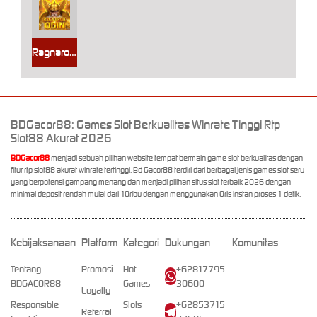
Ragnarok Odin
BDGacor88: Games Slot Berkualitas Winrate Tinggi Rtp
Slot88 Akurat 2026
BDGacor88
menjadi sebuah pilihan website tempat bermain game slot berkualitas dengan
fitur rtp slot88 akurat winrate tertinggi. Bd Gacor88 terdiri dari berbagai jenis games slot seru
yang berpotensi gampang menang dan menjadi pilihan situs slot terbaik 2026 dengan
minimal deposit rendah mulai dari 10ribu dengan menggunakan Qris instan proses 1 detik.
Kebijaksanaan
Platform
Kategori
Dukungan
Komunitas
Tentang
Promosi
Hot
+62817795
BDGACOR88
Games
30600
Loyalty
Responsible
Slots
+62853715
Referral